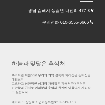
경남 김해시 생림면 나전리 477-3
문의전화 010-6555-6666
하늘과 맞닿은 휴식처
추억이란 이름으로 우리의 기억 깊숙이 자리잡은 김해천문
대펜션!!
고요하고 낭만적인 섬처럼 자리잡은 김해천문대펜션은
편안함과 친절로 여러분의 추억의 한켠에 아름답게 자리잡
고 싶습니다.
대표자 : : 장진호 사업자등록번호: 697-19-00150