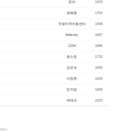
문의
1976
장혜령
1754
두량지역아동센터
1948
kkiizcky
1697
1234
1896
윤소정
1732
김은숙
1845
이창현
1626
민지맘
1609
박태규
2253
ext