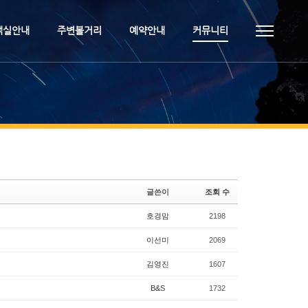
객실안내
주변볼거리
예약안내
커뮤니티
글쓴이
조회 수
호경맘
2198
이선미
2069
김영진
1607
B&S
1732