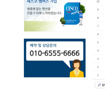
10
9
8
7
6
5
4
3
2
1
검