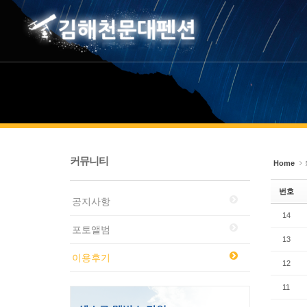
Sketchbook5, 스케치북5
Sketchbook5, 스케치북5
커뮤니티
Home
번호
공지사항
14
포토앨범
13
이용후기
12
11