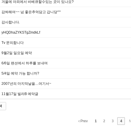
겨울에 야외에서 바베큐할수있는 곳이 있나요?
감쏴해여~~ 넘 좋은추억담고 갑니당^^
감사합니다.
yHQDhaZYKSTgZmdkLf
Tv 문의합니다
9월2일 일요일 예약
6/6일 팬션에서 하루를 보내며
5/4일 예약 가능 합니까?
2007년의 마지막날을....여기서~
11월17일 빌라B 예약글
색
Prev
1
2
3
4
N