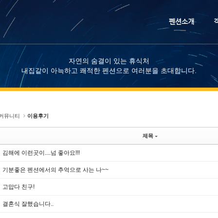
메뉴 건너뛰기
펜션소개
자연의 숨결이 있는 휴식처
내집같이 아늑하고 쾌적한 펜션으로 여러분을 초대합니다.
커뮤니티
이용후기
제목
김해에 이런곳이....넘 좋아요!!!
기분좋은 펜션에서의 추억으로 사는 나~~
고맙다 친구!
결혼식 잘했습니다..