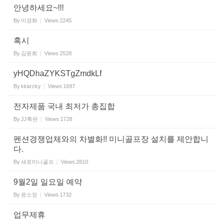
안녕하세요~!!!
By
이경화
Views
2245
혹시
By
김윤희
Views
2528
yHQDhaZYKSTgZmdkLf
By
kkiizcky
Views
1697
전자제품 국내 최저가 총집합
By
JJ특판
Views
1728
펜션경쟁업체와의 차별화!! 미니골프장 설치를 제안합니
다.
By
새로미니골프
Views
2810
9월2일 일요일 예약
By
윤소정
Views
1732
업무제휴