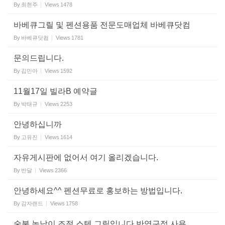
By
최현주
Views
1478
바베큐그릴 및 펜션용품 전문도매업체 바베큐닷컴
By
바베큐닷컴
Views
1781
문의드립니다.
By
김민아
Views
1592
11월17일 빌라B 예약글
By
박태규
Views
2253
안녕하십니까
By
고유진
Views
1614
자유게시판에 없어서 여기 올리겠습니다.
By
반달
Views
2366
안녕하세요^^ 펜션무료로 홍보하는 방법입니다.
By
감자랜드
Views
1758
숯불 높낮이 조절 스텐 그릴입니다.반영구적 사용