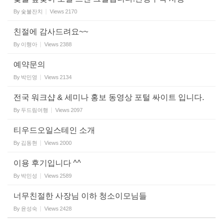
By
숯불잔치
Views
2170
친절에 감사드려요~~
By
이행아
Views
2388
예약문의
By
박민영
Views
2134
전국 워크샵 & 세미나 홍보 동영상 포털 싸이트 입니다.
By
두드림여행
Views
2097
티우드오일스테인 소개
By
김동현
Views
2000
이용 후기입니다 ^^
By
박민성
Views
2589
너무친절한 사장님 이하 청소이모님들
By
윤성숙
Views
2428