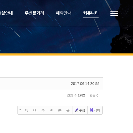
객실안내
주변볼거리
예약안내
커뮤니티
2017.06.14 20:55
조회 수
1782
댓글
0
?
수정
삭제