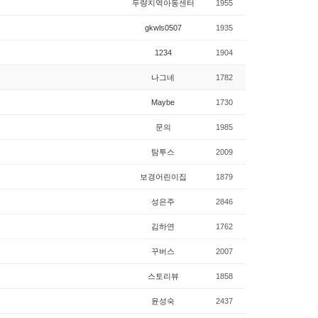
두량지역아동센터
1955
gkwls0507
1935
1234
1904
나그네
1782
Maybe
1730
문의
1985
탐투스
2009
보경어린이집
1879
성은주
2846
김하연
1762
꾸버스
2007
스토리뷰
1858
윤성숙
2437