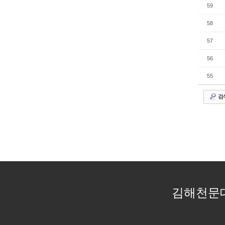
59
58
57
56
55
검
김해천문