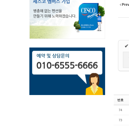
Pre
✔
번호
74
73