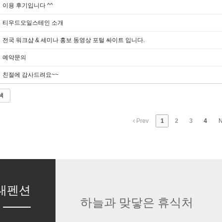
이용 후기입니다 ^^
티우드오일스테인 소개
전국 워크샵 & 세미나 홍보 동영상 포털 싸이트 입니다.
예약문의
친절에 감사드려요~~
색
Prev
1
2
3
4
N
대펜션
하늘과 맞닿은 휴식처