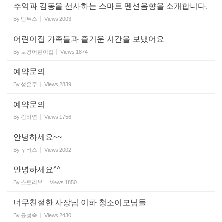
추억과 감동을 선사하는 스마트 펜션음향을 소개합니다.
By
탐투스
Views
2003
어린이집 가족들과 즐거운 시간을 보냈어요
By
보경어린이집
Views
1874
예약문의
By
성은주
Views
2839
예약문의
By
김하연
Views
1756
안녕하세요~~
By
꾸버스
Views
2002
안녕하세요^^
By
스토리뷰
Views
1850
너무친절한 사장님 이하 청소이모님들
By
윤성숙
Views
2430