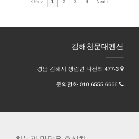
Prev
1
2
3
4
Next
김해천문대펜션
경남 김해시 생림면 나전리 477-3
문의전화 010-6555-6666
하늘과 맞닿은 휴식처