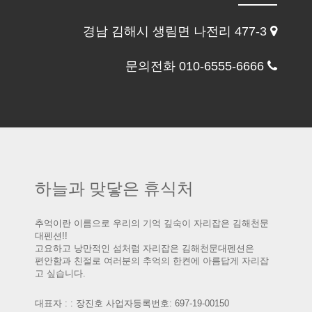
경남 김해시 생림면 나전리 477-3
문의전화 010-6555-6666
하늘과 맞닿은 휴식처
추억이란 이름으로 우리의 기억 깊숙이 자리잡은 김해천문
대펜션!!
고요하고 낭만적인 섬처럼 자리잡은 김해천문대펜션은
편안함과 친절로 여러분의 추억의 한켠에 아름답게 자리잡
고 싶습니다.
대표자 : : 장진호 사업자등록번호: 697-19-00150