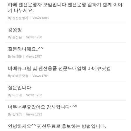
카페 펜션운영자 모임입니다.펜션운영 잘하기 함께 이야
기 나누세요.
By
펜션운영자
Views
1803
킹왕짱
By
손정은
Views
1790
질문하나해요..^^
By
hcj309
Views
1787
바베큐그릴 및 펜션용품 전문도매업체 바베큐닷컴
By
바베큐닷컴
Views
1784
질문입니다
By
나그네
Views
1782
너무너무좋았어요 감사합니다~^^
By
갈매기
Views
1773
안녕하세요^^ 펜션무료로 홍보하는 방법입니다.