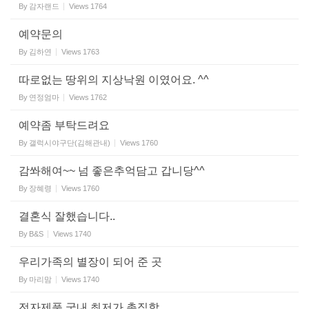
By
감자랜드
Views
1764
예약문의
By
김하연
Views
1763
따로없는 땅위의 지상낙원 이였어요. ^^
By
연정엄마
Views
1762
예약좀 부탁드려요
By
갤럭시야구단(김해관내)
Views
1760
감쏴해여~~ 넘 좋은추억담고 갑니당^^
By
장혜령
Views
1760
결혼식 잘했습니다..
By
B&S
Views
1740
우리가족의 별장이 되어 준 곳
By
마리맘
Views
1740
전자제품 국내 최저가 총집합