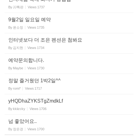
By
JJ특판
Views
1737
9월2일 일요일 예약
By
윤소정
Views
1735
인터넷보다 더 조은 펜션은 첨봐요
By
김지현
Views
1734
예약문의합니다.
By
Maybe
Views
1730
정말 즐거웠던 1박2일^^
By
romi*
Views
1717
yHQDhaZYKSTgZmdkLf
By
kkiizcky
Views
1706
넘 좋았어요..
By
장은경
Views
1700