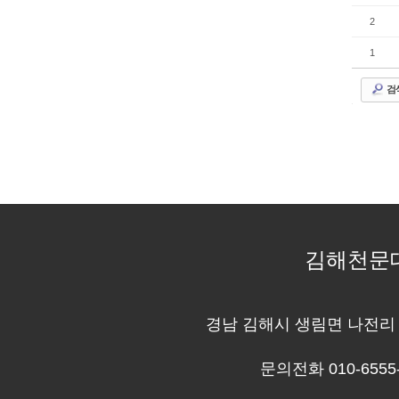
2
1
검
김해천문
경남 김해시 생림면 나전리 4
문의전화 010-6555