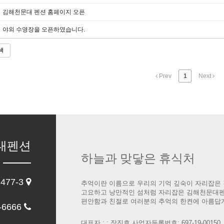
김해천문대 펜션 홈페이지 오픈
야외 수영장을 오픈하였습니다.
색
Prev
1
Next
대펜션
하늘과 맞닿은 휴식처
77-3
추억이란 이름으로 우리의 기억 깊숙이 자리잡은 
고요하고 낭만적인 섬처럼 자리잡은 김해천문대
편안함과 친절로 여러분의 추억의 한켠에 아름답
-6666
대표자 : : 장진호 사업자등록번호: 697-19-00150