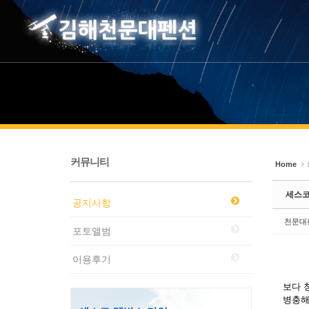
Sketchbook5, 스케치북5
Sketchbook5, 스케치북5
커뮤니티
Home
세스코
공지사항
천문대
포토앨범
이용후기
보다 
병충해