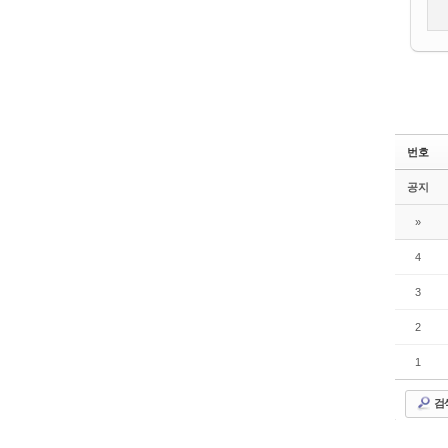
번호
공지
»
4
3
2
1
검