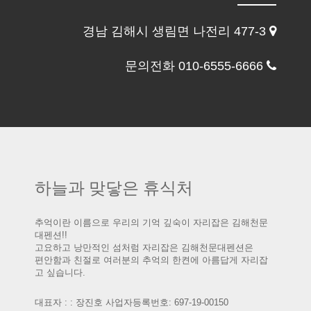
경남 김해시 생림면 나전리 477-3
문의전화 010-6555-6666
하늘과 맞닿은 휴식처
추억이란 이름으로 우리의 기억 깊숙이 자리잡은 김해천문
대펜션!!
고요하고 낭만적인 섬처럼 자리잡은 김해천문대펜션은
편안함과 친절로 여러분의 추억의 한켠에 아름답게 자리잡
고 싶습니다.
대표자 : : 장진호 사업자등록번호: 697-19-00150