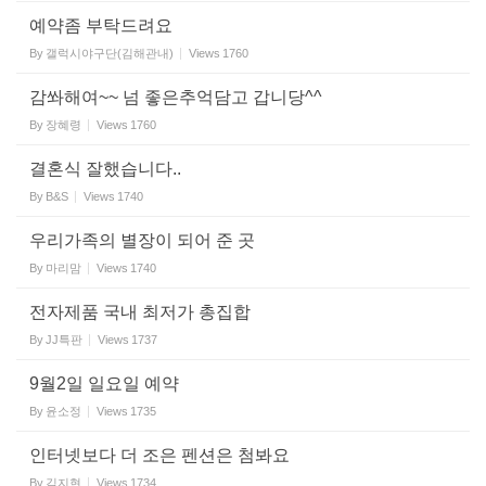
예약좀 부탁드려요
By
갤럭시야구단(김해관내)
Views
1760
감쏴해여~~ 넘 좋은추억담고 갑니당^^
By
장혜령
Views
1760
결혼식 잘했습니다..
By
B&S
Views
1740
우리가족의 별장이 되어 준 곳
By
마리맘
Views
1740
전자제품 국내 최저가 총집합
By
JJ특판
Views
1737
9월2일 일요일 예약
By
윤소정
Views
1735
인터넷보다 더 조은 펜션은 첨봐요
By
김지현
Views
1734