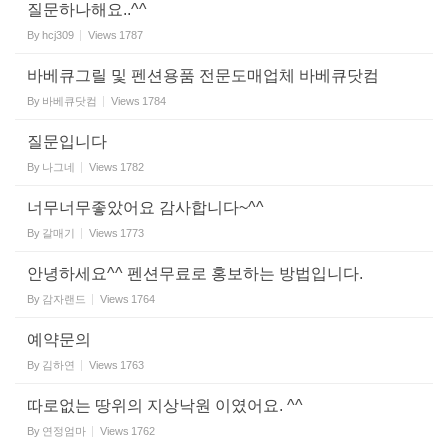
질문하나해요..^^
By
hcj309
Views
1787
바베큐그릴 및 펜션용품 전문도매업체 바베큐닷컴
By
바베큐닷컴
Views
1784
질문입니다
By
나그네
Views
1782
너무너무좋았어요 감사합니다~^^
By
갈매기
Views
1773
안녕하세요^^ 펜션무료로 홍보하는 방법입니다.
By
감자랜드
Views
1764
예약문의
By
김하연
Views
1763
따로없는 땅위의 지상낙원 이였어요. ^^
By
연정엄마
Views
1762