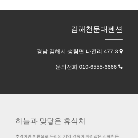
김해천문대펜션
경남 김해시 생림면 나전리 477-3
문의전화 010-6555-6666
하늘과 맞닿은 휴식처
추억이란 이름으로 우리의 기억 깊숙이 자리잡은 김해천문