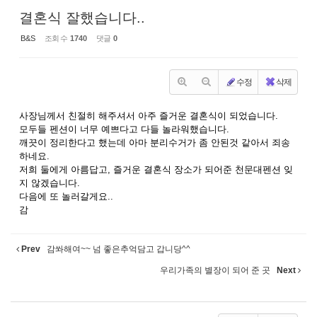
결혼식 잘했습니다..
B&S
조회 수
1740
댓글
0
수정
삭제
사장님께서 친절히 해주셔서 아주 즐거운 결혼식이 되었습니다.
모두들 펜션이 너무 예쁘다고 다들 놀라워했습니다.
깨끗이 정리한다고 했는데 아마 분리수거가 좀 안된것 같아서 죄송
하네요.
저희 둘에게 아름답고, 즐거운 결혼식 장소가 되어준 천문대펜션 잊
지 않겠습니다.
다음에 또 놀러갈게요..
감
Prev
감쏴해여~~ 넘 좋은추억담고 갑니당^^
우리가족의 별장이 되어 준 곳
Next