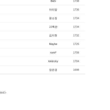
B&S
1738
마리맘
1736
윤소정
1734
JJ특판
1734
김지현
1732
Maybe
1725
romi*
1708
kkiizcky
1704
장은경
1698
ext