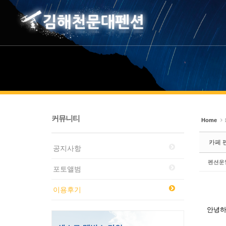
Sketchbook5, 스케치북5
Sketchbook5, 스케치북5
커뮤니티
Home
카페 
공지사항
펜션운
포토앨범
이용후기
안녕하