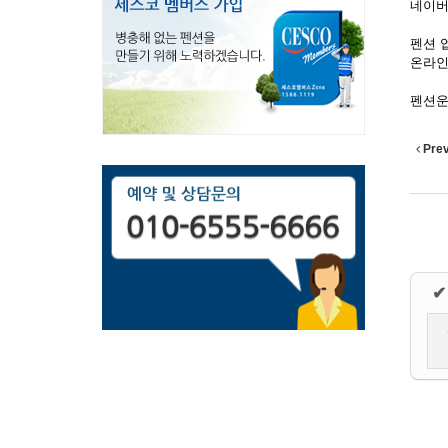
네이버
펜션 
온라인
펜션운
Pre
✔