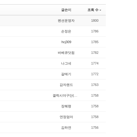
글쓴이
조회 수
펜션운영자
1800
손정은
1786
hcj309
1785
바베큐닷컴
1782
나그네
1774
갈매기
1772
감자랜드
1763
갤럭시야구단(김해관내)
1758
장혜령
1758
연정엄마
1758
김하연
1756