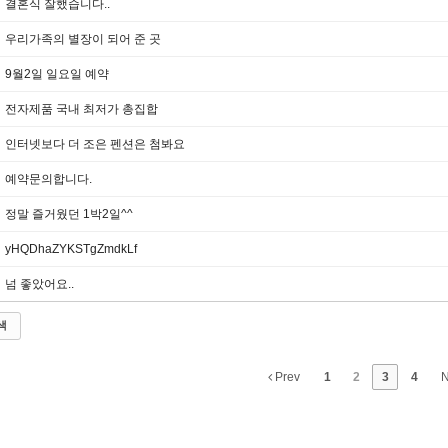
결혼식 잘했습니다..
우리가족의 별장이 되어 준 곳
9월2일 일요일 예약
전자제품 국내 최저가 총집합
인터넷보다 더 조은 펜션은 첨봐요
예약문의합니다.
정말 즐거웠던 1박2일^^
yHQDhaZYKSTgZmdkLf
넘 좋았어요..
색
Prev
1
2
3
4
N