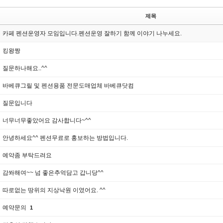
제목
카페 펜션운영자 모임입니다.펜션운영 잘하기 함께 이야기 나누세요.
킹왕짱
질문하나해요..^^
바베큐그릴 및 펜션용품 전문도매업체 바베큐닷컴
질문입니다
너무너무좋았어요 감사합니다~^^
안녕하세요^^ 펜션무료로 홍보하는 방법입니다.
예약좀 부탁드려요
감쏴해여~~ 넘 좋은추억담고 갑니당^^
따로없는 땅위의 지상낙원 이였어요. ^^
예약문의
1