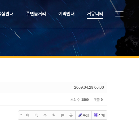
객실안내
주변볼거리
예약안내
커뮤니티
2009.04.29 00:00
조회 수
1800
댓글
0
?
수정
삭제