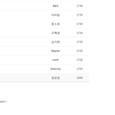
B&S
1738
마리맘
1736
윤소정
1734
JJ특판
1734
김지현
1732
Maybe
1725
romi*
1708
kkiizcky
1704
장은경
1698
ext