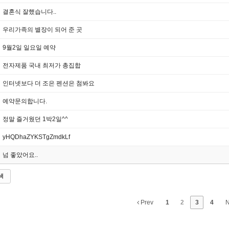
결혼식 잘했습니다..
우리가족의 별장이 되어 준 곳
9월2일 일요일 예약
전자제품 국내 최저가 총집합
인터넷보다 더 조은 펜션은 첨봐요
예약문의합니다.
정말 즐거웠던 1박2일^^
yHQDhaZYKSTgZmdkLf
넘 좋았어요..
색
Prev
1
2
3
4
N