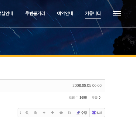
객실안내
주변볼거리
예약안내
커뮤니티
2008.08.05 00:00
조회 수
1698
댓글
0
?
수정
삭제