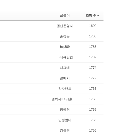
글쓴이
조회 수
펜션운영자
1800
손정은
1786
hcj309
1785
바베큐닷컴
1782
나그네
1774
갈매기
1772
감자랜드
1763
갤럭시야구단(김해관내)
1758
장혜령
1758
연정엄마
1758
김하연
1756