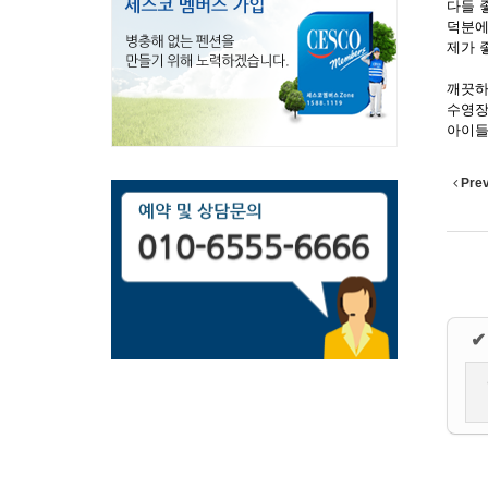
다들 
덕분에
제가 
깨끗
수영장
아이들
Pre
✔