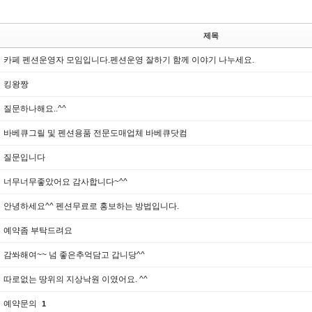
제목
카페 펜션운영자 모임입니다.펜션운영 잘하기 함께 이야기 나누세요.
킹왕짱
질문하나해요..^^
바베큐그릴 및 펜션용품 전문도매업체 바베큐닷컴
질문입니다
너무너무좋았어요 감사합니다~^^
안녕하세요^^ 펜션무료로 홍보하는 방법입니다.
예약좀 부탁드려요
감쏴해여~~ 넘 좋은추억담고 갑니당^^
따로없는 땅위의 지상낙원 이였어요. ^^
예약문의
1