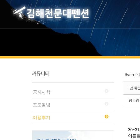
Sketchbook5, 스케치북5
Sketchbook5, 스케치북5
커뮤니티
Home
넘 좋았
공지사항
장은경
포토앨범
이용후기
30~
어른들