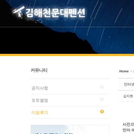
Sketchbook5, 스케치북5
Sketchbook5, 스케치북5
커뮤니티
Home
인터넷
공지사항
김지현
포토앨범
이용후기
사진으
만아 