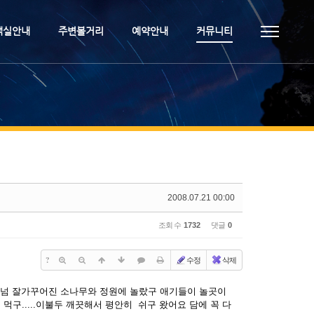
객실안내
주변볼거리
예약안내
커뮤니티
2008.07.21 00:00
조회 수
1732
댓글
0
?
수정
삭제
 넘 잘가꾸어진 소나무와 정원에 놀랐구 애기들이 놀곳이
구.....이불두 깨끗해서 평안히 쉬구 왔어요 담에 꼭 다