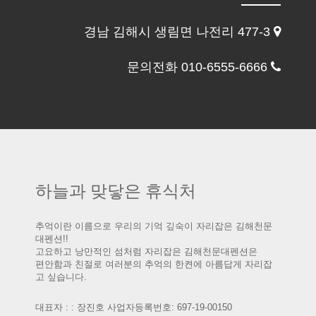
경남 김해시 생림면 나전리 477-3
문의전화 010-6555-6666
하늘과 맞닿은 휴식처
추억이란 이름으로 우리의 기억 깊숙이 자리잡은 김해천문
대펜션!!
고요하고 낭만적인 섬처럼 자리잡은 김해천문대펜션은
편안함과 친절로 여러분의 추억의 한켠에 아름답게 자리잡
고 싶습니다.
대표자 : : 장진호 사업자등록번호: 697-19-00150