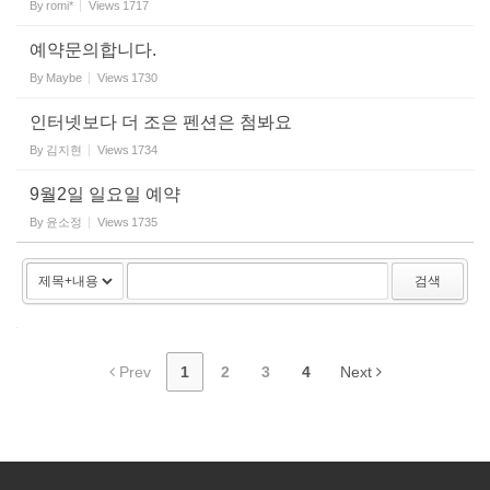
By
romi*
Views
1717
예약문의합니다.
By
Maybe
Views
1730
인터넷보다 더 조은 펜션은 첨봐요
By
김지현
Views
1734
9월2일 일요일 예약
By
윤소정
Views
1735
검색
Prev
1
2
3
4
Next