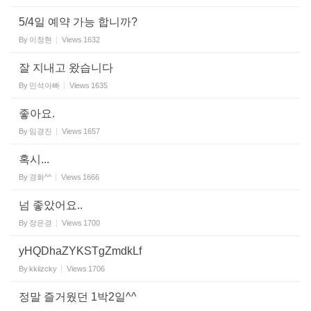
5/4일 예약 가능 합니까?
By
이창현
Views
1632
잘 지내고 왔습니다
By
민석아빠
Views
1635
좋아요.
By
임경진
Views
1657
혹시...
By
경화^^
Views
1666
넘 좋았어요..
By
장은경
Views
1700
yHQDhaZYKSTgZmdkLf
By
kkiizcky
Views
1706
정말 즐거웠던 1박2일^^