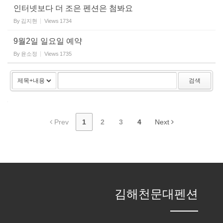
인터넷보다 더 조은 펜션은 첨봐요
By
김지현
Views
1734
9월2일 일요일 예약
By
윤소정
Views
1735
검색
Prev
1
2
3
4
Next
김해천문대펜션