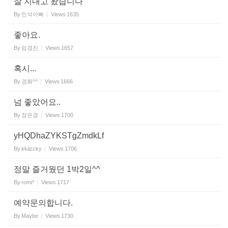
잘 지내고 왔습니다
By
민석아빠
Views
1635
좋아요.
By
임경진
Views
1657
혹시...
By
경화^^
Views
1666
넘 좋았어요..
By
장은경
Views
1700
yHQDhaZYKSTgZmdkLf
By
kkiizcky
Views
1706
정말 즐거웠던 1박2일^^
By
romi*
Views
1717
예약문의합니다.
By
Maybe
Views
1730