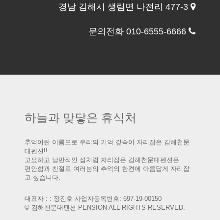
경남 김해시 생림면 나전리 477-3
문의전화 010-6555-6666
하늘과 맞닿은 휴식처
추억이란 이름으로 우리의 기억 깊숙이 자리잡은 김해천문
대펜션!!
고요하고 낭만적인 섬처럼 자리잡은 김해천문대펜션은
편안함과 친절로 여러분의 추억의 한켠에 아름답게 자리잡
고 싶습니다.
대표자 : : 장진호 사업자등록번호: 697-19-00150
© 김해천문대펜션 PENSION ALL RIGHTS RESERVED.