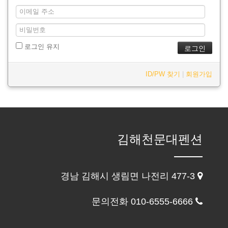
로그인 유지
ID/PW 찾기
|
회원가입
김해천문대펜션
경남 김해시 생림면 나전리 477-3
문의전화 010-6555-6666