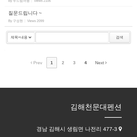
By
두드림여행
Views
2106
질문드립니다 ~
By
구성현
Views
2099
검색
Prev
1
2
3
4
Next
김해천문대펜션
경남 김해시 생림면 나전리 477-3