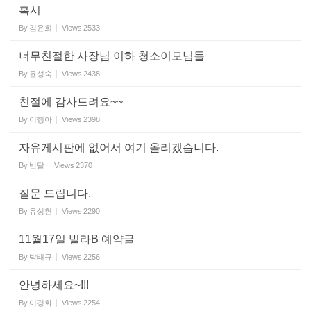
혹시
By
김윤희
Views
2533
너무친절한 사장님 이하 청소이모님들
By
윤성숙
Views
2438
친절에 감사드려요~~
By
이행아
Views
2398
자유게시판에 없어서 여기 올리겠습니다.
By
반달
Views
2370
질문 드립니다.
By
유성현
Views
2290
11월17일 빌라B 예약글
By
박태규
Views
2256
안녕하세요~!!!
By
이경화
Views
2254