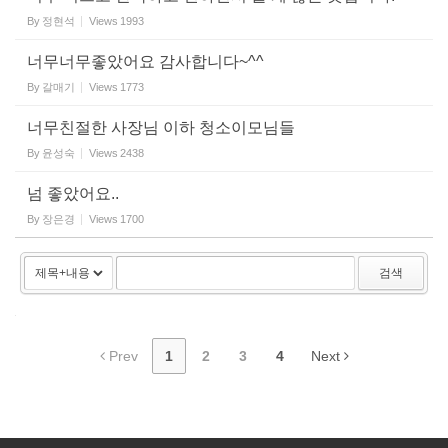
By
정현석
Views
1993
너무너무좋았어요 감사합니다~^^
By
갈매기
Views
1773
너무친절한 사장님 이하 청소이모님들
By
윤성숙
Views
2438
넘 좋았어요..
By
장은경
Views
1700
검색
Prev
1
2
3
4
Next