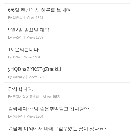
6/6일 팬션에서 하루를 보내며
By
김은숙
Views
1848
9월2일 일요일 예약
By
윤소정
Views
1735
Tv 문의합니다
By
1234
Views
1904
yHQDhaZYKSTgZmdkLf
By
kkiizcky
Views
1706
감사합니다.
By
두량지역아동센터
Views
1955
감쏴해여~~ 넘 좋은추억담고 갑니당^^
By
장혜령
Views
1760
겨울에 야외에서 바베큐할수있는 곳이 있나요?