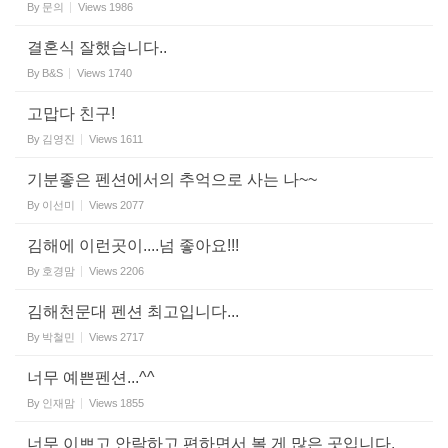
By
문의
Views
1986
결혼식 잘했습니다..
By
B&S
Views
1740
고맙다 친구!
By
김영진
Views
1611
기분좋은 펜션에서의 추억으로 사는 나~~
By
이선미
Views
2077
김해에 이런곳이....넘 좋아요!!!
By
호경맘
Views
2206
김해천문대 펜션 최고입니다...
By
박철민
Views
2717
너무 예쁜펜션...^^
By
인재맘
Views
1855
너무 이쁘고 안락하고 편하면서 볼 게 많은 곳입니다.