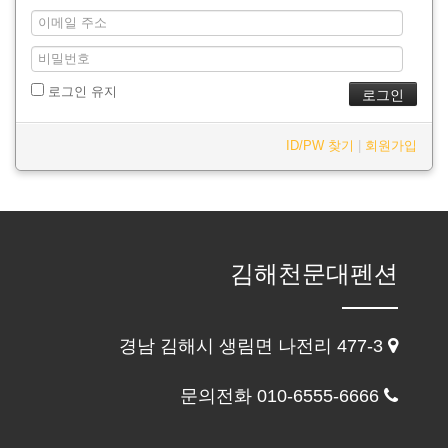
로그인 유지
ID/PW 찾기
|
회원가입
김해천문대펜션
경남 김해시 생림면 나전리 477-3
문의전화 010-6555-6666