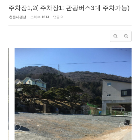
주차장1,2( 주차장1: 관광버스3대 주차가능)
천문대펜션
조회 수
1613
댓글
0