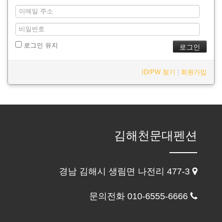
로그인 유지
ID/PW 찾기
|
회원가입
김해천문대펜션
경남 김해시 생림면 나전리 477-3
문의전화 010-6555-6666