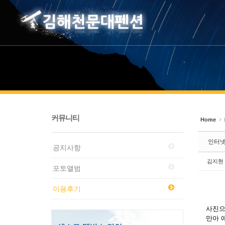
Sketchbook5, 스케치북5
Sketchbook5, 스케치북5
커뮤니티
Home
인터넷
공지사항
김지현
포토앨범
이용후기
사진으
만아 