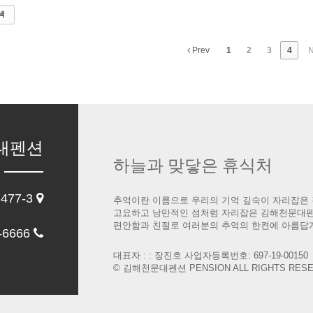
색
Prev
1
2
3
4
N
대펜션
하늘과 맞닿은 휴식처
77-3
추억이란 이름으로 우리의 기억 깊숙이 자리잡은 
고요하고 낭만적인 섬처럼 자리잡은 김해천문대
편안함과 친절로 여러분의 추억의 한켠에 아름답
-6666
대표자 : : 장진호 사업자등록번호: 697-19-00150
© 김해천문대펜션 PENSION ALL RIGHTS RESE