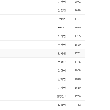
이선미
2071
장은경
1698
romi*
1707
Remi*
1610
마리맘
1735
부산맘
1820
김지현
1732
손정은
1786
정현석
1988
인재맘
1848
민지맘
1610
연정엄마
1756
박철민
2713