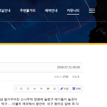
객실안내
주변볼거리
예약안내
커뮤니티
2008.07.21 00:00
조회 수
1732
댓글
0
?
수정
삭제
 넘 잘가꾸어진 소나무와 정원에 놀랐구 애기들이 놀곳이
구.....이불두 깨끗해서 평안히 쉬구 왔어요 담에 꼭 다