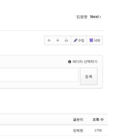
킹왕짱
Next
수정
삭제
에디터 선택하기
글쓴이
조회 수
장혜령
1758