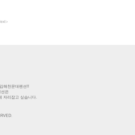
ext
김해천문대펜션!!
펜션은
게 자리잡고 싶습니다.
RVED.