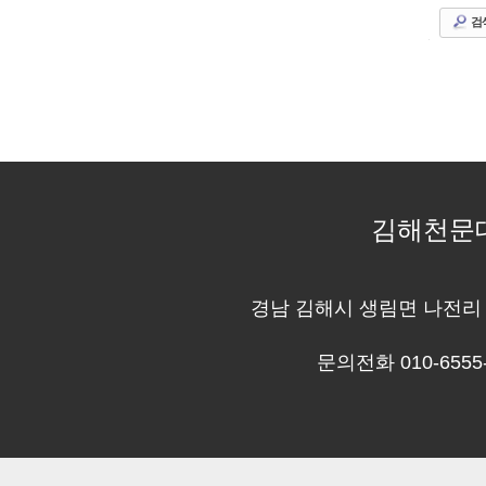
검
김해천문
경남 김해시 생림면 나전리 4
문의전화 010-6555