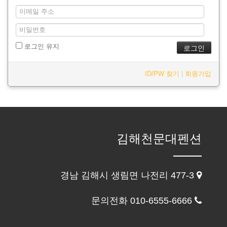
로그인 유지
ID/PW 찾기
|
회원가입
김해천문대펜션
경남 김해시 생림면 나전리 477-3
문의전화 010-6555-6666