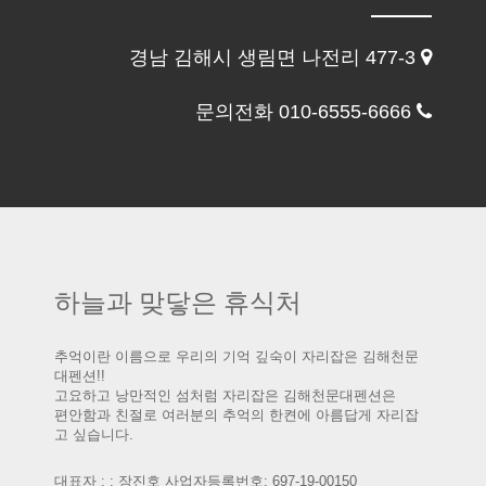
경남 김해시 생림면 나전리 477-3
문의전화 010-6555-6666
하늘과 맞닿은 휴식처
추억이란 이름으로 우리의 기억 깊숙이 자리잡은 김해천문
대펜션!!
고요하고 낭만적인 섬처럼 자리잡은 김해천문대펜션은
편안함과 친절로 여러분의 추억의 한켠에 아름답게 자리잡
고 싶습니다.
대표자 : : 장진호 사업자등록번호: 697-19-00150