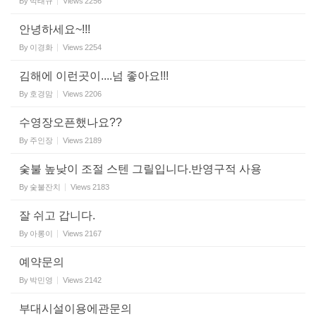
By
박태규
Views
2256
안녕하세요~!!!
By
이경화
Views
2254
김해에 이런곳이....넘 좋아요!!!
By
호경맘
Views
2206
수영장오픈했나요??
By
주인장
Views
2189
숯불 높낮이 조절 스텐 그릴입니다.반영구적 사용
By
숯불잔치
Views
2183
잘 쉬고 갑니다.
By
아롱이
Views
2167
예약문의
By
박민영
Views
2142
부대시설이용에관문의