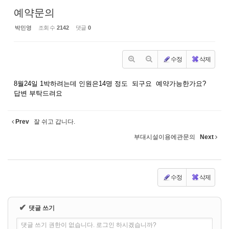
예약문의
박민영
조회 수
2142
댓글
0
수정
삭제
8월24일 1박하려는데 인원은14명 정도 되구요 예약가능한가요?
답변 부탁드려요
Prev
잘 쉬고 갑니다.
부대시설이용에관문의
Next
수정
삭제
✔
댓글 쓰기
댓글 쓰기 권한이 없습니다. 로그인 하시겠습니까?