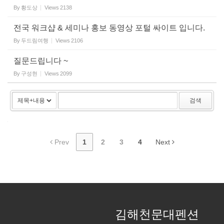
By
황도상
Views
2138
전국 워크샵 & 세미나 홍보 동영상 포털 싸이트 입니다.
By
두드림여행
Views
2106
질문드립니다 ~
By
구성현
Views
2099
검색
Prev
1
2
3
4
Next
김해천문대펜션