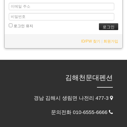
로그인 유지
ID/PW 찾기
|
회원가입
김해천문대펜션
경남 김해시 생림면 나전리 477-3
문의전화 010-6555-6666