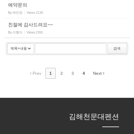
예약문의
By
박민영
Views
2135
친절에 감사드려요~~
By
이행아
Views
2391
검색
Prev
1
2
3
4
Next
김해천문대펜션