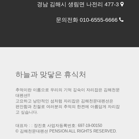
경남 김해시 생림면 나전리 477-3
문의전화 010-6555-6666
하늘과 맞닿은 휴식처
추억이란 이름으로 우리의 기억 깊숙이 자리잡은 김해천문
대펜션!!
고요하고 낭만적인 섬처럼 자리잡은 김해천문대펜션은
편안함과 친절로 여러분의 추억의 한켠에 아름답게 자리잡
고 싶습니다.
대표자 : : 장진호 사업자등록번호: 697-19-00150
© 김해천문대펜션 PENSION ALL RIGHTS RESERVED.