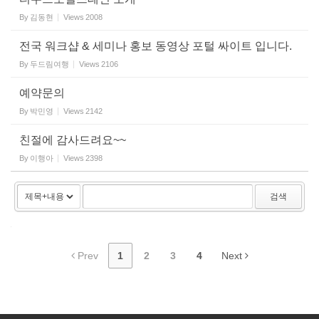
By
김동현
Views
2008
전국 워크샵 & 세미나 홍보 동영상 포털 싸이트 입니다.
By
두드림여행
Views
2106
예약문의
By
박민영
Views
2142
친절에 감사드려요~~
By
이행아
Views
2398
검색
Prev
1
2
3
4
Next