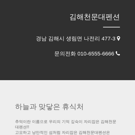
김해천문대펜션
경남 김해시 생림면 나전리 477-3
문의전화 010-6555-6666
하늘과 맞닿은 휴식처
추억이란 이름으로 우리의 기억 깊숙이 자리잡은 김해천문
대펜션!!
고요하고 낭만적인 섬처럼 자리잡은 김해천문대펜션은