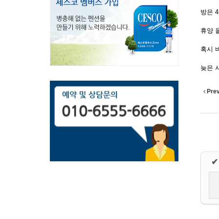
방은 4
휴양 
혹시 
늦은 
Pre
✔