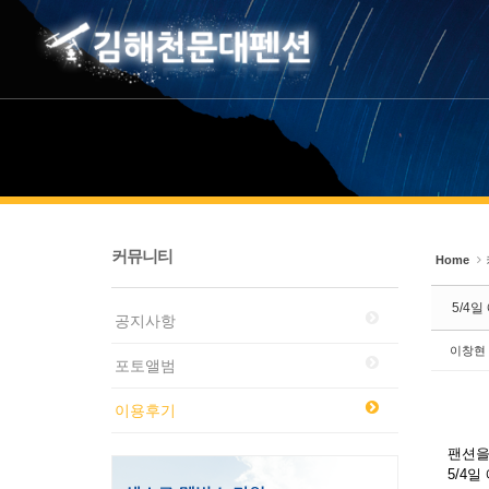
Sketchbook5, 스케치북5
Sketchbook5, 스케치북5
커뮤니티
Home
5/4일
공지사항
이창현
포토앨범
이용후기
팬션을
5/4