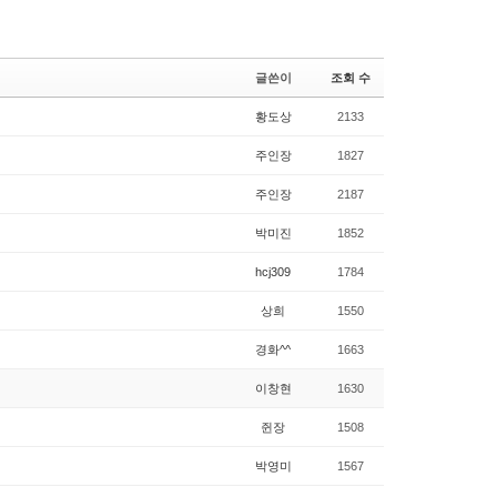
글쓴이
조회 수
황도상
2133
주인장
1827
주인장
2187
박미진
1852
hcj309
1784
상희
1550
경화^^
1663
이창현
1630
쥔장
1508
박영미
1567