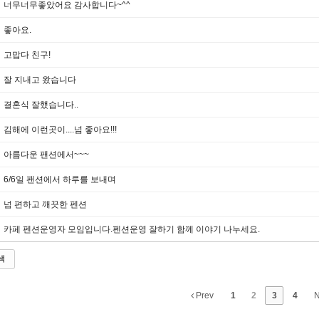
너무너무좋았어요 감사합니다~^^
좋아요.
고맙다 친구!
잘 지내고 왔습니다
결혼식 잘했습니다..
김해에 이런곳이....넘 좋아요!!!
아름다운 팬션에서~~~
6/6일 팬션에서 하루를 보내며
넘 편하고 깨끗한 펜션
카페 펜션운영자 모임입니다.펜션운영 잘하기 함께 이야기 나누세요.
색
Prev
1
2
3
4
N