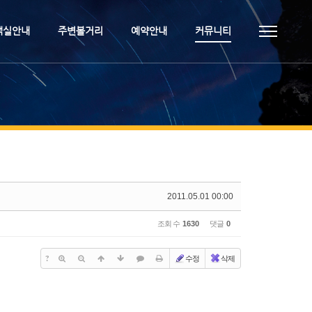
객실안내
주변볼거리
예약안내
커뮤니티
2011.05.01 00:00
조회 수
1630
댓글
0
?
수정
삭제