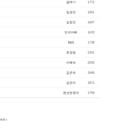
갈매기
1772
임경진
1651
김영진
1607
민석아빠
1633
B&S
1738
호경맘
2201
이혜숙
2035
김은숙
1846
김은미
1871
펜션운영자
1799
ext