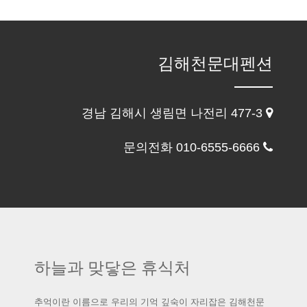
김해천문대펜션
경남 김해시 생림면 나전리 477-3
문의전화 010-6555-6666
하늘과 맞닿은 휴식처
추억이란 이름으로 우리의 기억 깊숙이 자리잡은 김해천문