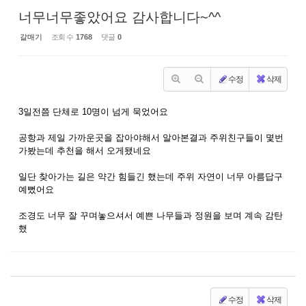
너무너무좋았어요 감사합니다~^^
갈매기
조회 수
1768
댓글
0
수정
삭제
3일전쯤 단체로 10명이 넘게 묵었어요
공항과 제일 가까운곳을 잡아야해서 알아본결과 주위친구들이 몇번
가봤는데 추천을 해서 오게됐네요
일단 찾아가는 길은 약간 힘들긴 했는데 주위 자연이 너무 아름답구
예뻤어요
조경도 너무 잘 꾸며놓으셔서 예쁜 나무들과 정원을 보며 계속 감탄
했
수정
삭제