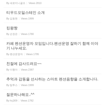
By
새로미니골프
Views
2810
티우드오일스테인 소개
By
김동현
Views
1999
킹왕짱
By
손정은
Views
1780
카페 펜션운영자 모임입니다.펜션운영 잘하기 함께 이야
기 나누세요.
By
펜션운영자
Views
1795
친절에 감사드려요~~
By
이행아
Views
2387
추억과 감동을 선사하는 스마트 펜션음향을 소개합니다.
By
탐투스
Views
1999
질문하나해요..^^
By
hcj309
Views
1782